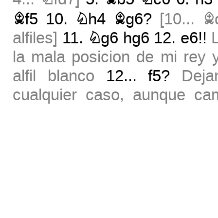
Bf5
10.
Nh4
Bg6?
[
10...
B
alfiles
]
11.
Ng6
hg6
12.
e6!!
la mala posicion de mi rey y
alfil blanco
12...
f5?
Deja
cualquier caso, aunque ca
parece que se pueda salvar l
la pregunta es: ?como puedo a
mueve peones
14.
Re1
cd4
Ä
vidilla
[
16.
f3
16...
Qg3
1
+»
20.
Qa6
]
16...
g5!
Ya no p
que tener fe
17.
c3
g4?!
[
17