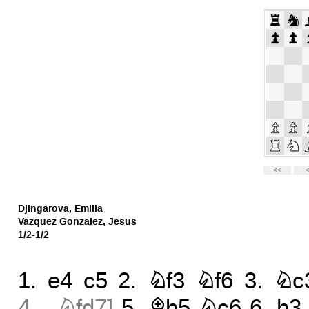
Djingarova, Emilia
Vazquez Gonzalez, Jesus
1/2-1/2
1.
e4
c5
2.
Nf3
Nf6
3.
Nc
4...
Nfd7
]
5.
Bb5
Nc6
6.
h3