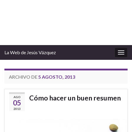
La Web de Jesús Vázquez
Alter
la
nave
ARCHIVO DE
5 AGOSTO, 2013
Cómo hacer un buen resumen
AGO
05
2013