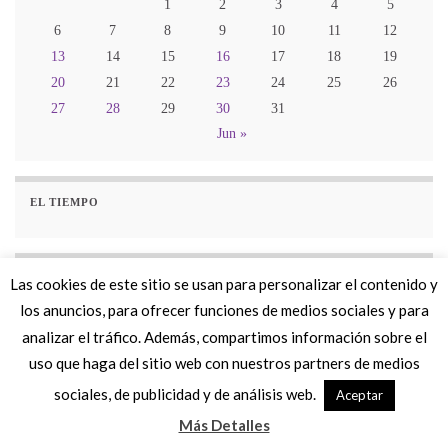
1
2
3
4
5
6
7
8
9
10
11
12
13
14
15
16
17
18
19
20
21
22
23
24
25
26
27
28
29
30
31
Jun »
EL TIEMPO
LOS TOP TEN
Las cookies de este sitio se usan para personalizar el contenido y
los anuncios, para ofrecer funciones de medios sociales y para
analizar el tráfico. Además, compartimos información sobre el
uso que haga del sitio web con nuestros partners de medios
sociales, de publicidad y de análisis web.
Aceptar
© 2026 La Web de Jesús Vázquez.
Más Detalles
Autor: Jesús Vazquez.