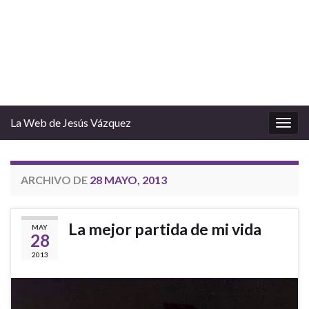
La Web de Jesús Vázquez
Alter
la
nave
ARCHIVO DE
28 MAYO, 2013
La mejor partida de mi vida
MAY
28
2013