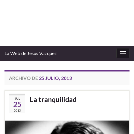
La Web de Jesús Vázquez
Alter
la
nave
ARCHIVO DE
25 JULIO, 2013
La tranquilidad
JUL
25
2013