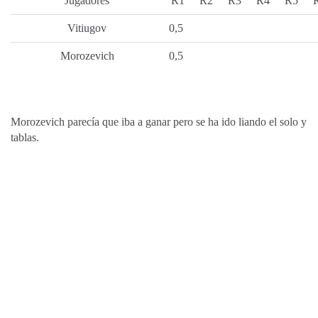
Jugadores
R1
R2
R3
R4
R5
Vitiugov
0,5
Morozevich
0,5
Morozevich parecía que iba a ganar pero se ha ido liando el solo y
tablas.