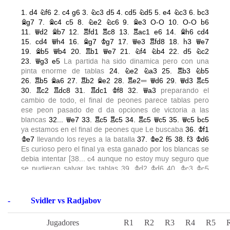
-
Svidler vs Radjabov
Jugadores
R1
R2
R3
R4
R5