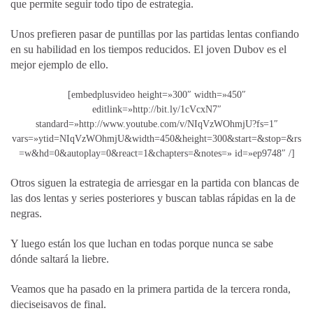
que permite seguir todo tipo de estrategia.
Unos prefieren pasar de puntillas por las partidas lentas confiando
en su habilidad en los tiempos reducidos. El joven Dubov es el
mejor ejemplo de ello.
[embedplusvideo height=»300″ width=»450″
editlink=»http://bit.ly/1cVcxN7″
standard=»http://www.youtube.com/v/NIqVzWOhmjU?fs=1″
vars=»ytid=NIqVzWOhmjU&width=450&height=300&start=&stop=&rs
=w&hd=0&autoplay=0&react=1&chapters=&notes=» id=»ep9748″ /]
Otros siguen la estrategia de arriesgar en la partida con blancas de
las dos lentas y series posteriores y buscan tablas rápidas en la de
negras.
Y luego están los que luchan en todas porque nunca se sabe
dónde saltará la liebre.
Veamos que ha pasado en la primera partida de la tercera ronda,
dieciseisavos de final.