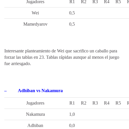
Jugadores
R1
R2
R3
R4
R5
Wei
0,5
Mamedyarov
0,5
Interesante planteamiento de Wei que sacrifico un caballo para
forzar las tablas en 23. Tablas rápidas aunque al menos el juego
fue arriesgado.
–
Adhiban vs Nakamura
Jugadores
R1
R2
R3
R4
R5
Nakamura
1,0
Adhiban
0,0