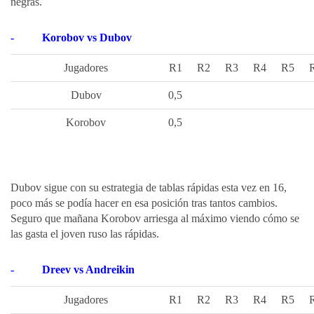
negras.
-
Korobov vs Dubov
Jugadores
R1
R2
R3
R4
R5
Dubov
0,5
Korobov
0,5
Dubov sigue con su estrategia de tablas rápidas esta vez en 16,
poco más se podía hacer en esa posición tras tantos cambios.
Seguro que mañana Korobov arriesga al máximo viendo cómo se
las gasta el joven ruso las rápidas.
-
Dreev vs Andreikin
Jugadores
R1
R2
R3
R4
R5