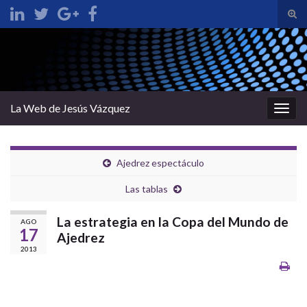
Alte
el
Search for:
form
de
bús
La Web de Jesús Vázquez
Alter
la
nave
Ajedrez espectáculo
Las tablas
La estrategia en la Copa del Mundo de
AGO
17
Ajedrez
2013