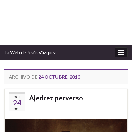
La Web de Jesús Vázquez
Alter
la
nave
ARCHIVO DE
24 OCTUBRE, 2013
Ajedrez perverso
OCT
24
2013